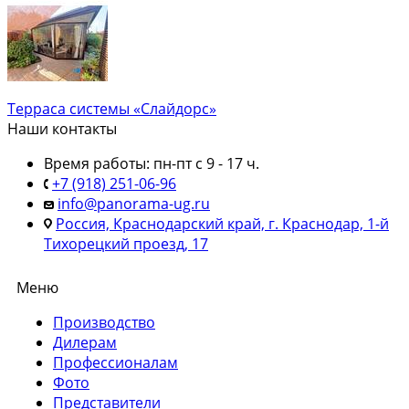
Терраса системы «Слайдорс»
Наши контакты
Время работы: пн-пт с 9 - 17 ч.
+7 (918) 251-06-96
info@panorama-ug.ru
Россия, Краснодарский край, г. Краснодар, 1-й
Тихорецкий проезд, 17
Меню
Производство
Дилерам
Профессионалам
Фото
Представители