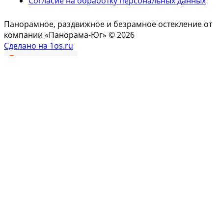
Согласие на обработку персональных данных
Панорамное, раздвижное и безрамное остекление от
компании «Панорама-Юг» © 2026
Сделано на 1os.ru
↑
Мы используем файлы
cookie
и Яндекс.Метрику, чтобы
сайт работал и становился лучше.
Принять
Закрыть
Продукция
Раздвижная система «Панорама»
Безрамная система «Слайдорс»
Гильотина
Гармошка система
Перголы биоклиматические